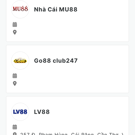
Nhà Cái MU88
Go88 club247
LV88
257 Đ. Phạm Hùng, Cái Răng, Cần Thơ, Việt