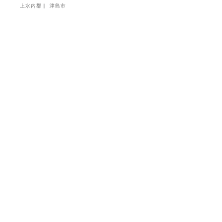
上水内郡
津島市