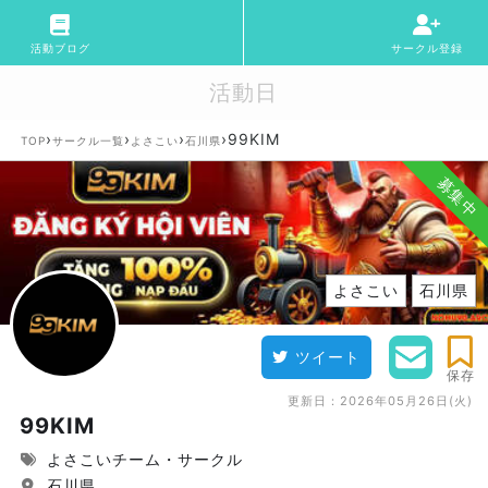
活動ブログ
サークル登録
活動日
›
›
›
›
99KIM
TOP
サークル一覧
よさこい
石川県
募集中
よさこい
石川県
ツイート
保存
更新日：
2026年05月26日(火)
99KIM
よさこいチーム・サークル
石川県