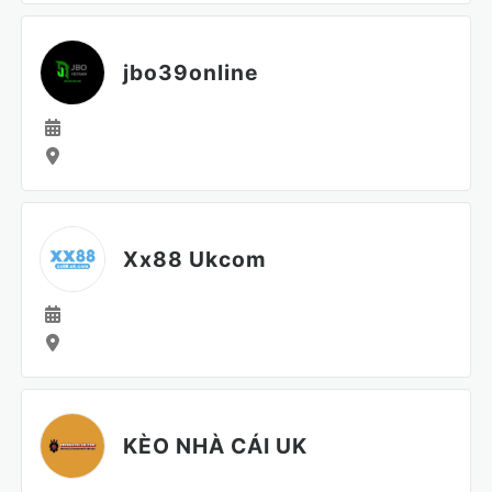
jbo39online
Xx88 Ukcom
KÈO NHÀ CÁI UK