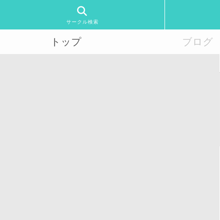
サークル検索
トップ
ブログ