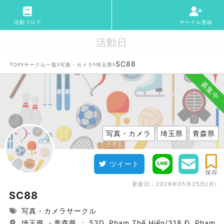
活動ブログ
サークル登録
活動日
›
›
›
›
SC88
TOP
サークル一覧
写真・カメラ
埼玉県
募集中
写真・カメラ
埼玉県
青森県
ツイート
保存
更新日：
2026年05月25日(月)
SC88
写真・カメラサークル
埼玉県 ・青森県 ： 53D, Phạm Thế Hiển/318 Đ. Phạm Hùng