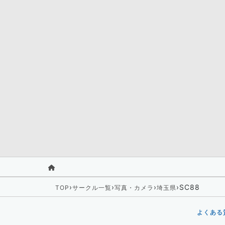
›
›
›
›
SC88
TOP
サークル一覧
写真・カメラ
埼玉県
よくある