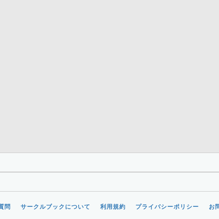
質問
サークルブックについて
利用規約
プライバシーポリシー
お