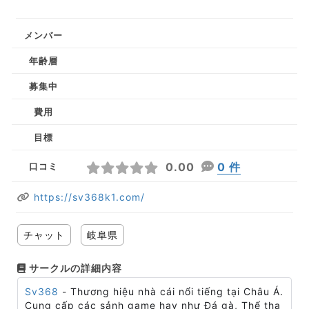
メンバー
年齢層
募集中
費用
目標
0.00
0 件
口コミ
https://sv368k1.com/
チャット
岐阜県
サークルの詳細内容
Sv368
- Thương hiệu nhà cái nổi tiếng tại Châu Á.
Cung cấp các sảnh game hay như Đá gà, Thể tha