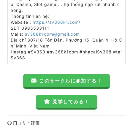
o, Casino, Slot game,... hệ thống nạp rút nhanh c
hóng.
Thông tin liên hệ:
Website :
https://sv368k1.com/
SĐT 0985533111
Mails:
sv368k1com@gmail.com
Địa chỉ 307/18 Tôn Đản, Phường 15, Quận 4, Hồ C
hí Minh, Việt Nam
Hastag #Sv368 #sv368k1com #nhacaiSv368 #tai
Sv368
このサークルに参加する！
見学してみる！
口コミ・評価