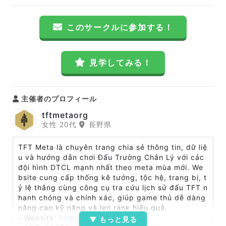
このサークルに参加する！
見学してみる！
主催者のプロフィール
tftmetaorg
女性 20代
長野県
TFT Meta là chuyên trang chia sẻ thông tin, dữ liệ
u và hướng dẫn chơi Đấu Trường Chân Lý với các
đội hình DTCL mạnh nhất theo meta mùa mới. We
bsite cung cấp thống kê tướng, tộc hệ, trang bị, t
ỷ lệ thắng cùng công cụ tra cứu lịch sử đấu TFT n
hanh chóng và chính xác, giúp game thủ dễ dàng
nâng cao kỹ năng và leo rank hiệu quả.
- Website:
https://tftmeta.org/