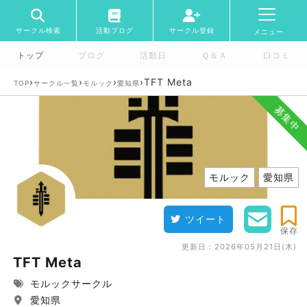
サークル検索
活動ブログ
サークル登録
メニュー
トップ
ブログ
活動日
Ｑ＆Ａ
口コミ
›
›
›
›
TFT Meta
TOP
サークル一覧
モルック
愛知県
募集中
モルック
愛知県
ツイート
保存
更新日：
2026年05月21日(木)
TFT Meta
モルックサークル
愛知県