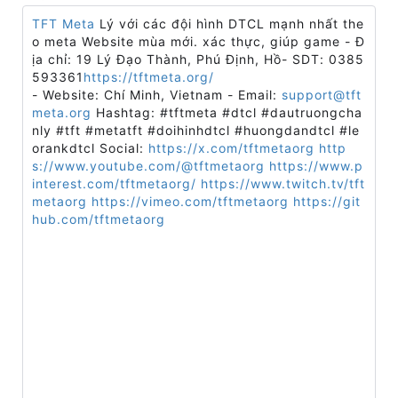
TFT Meta
Lý với các đội hình DTCL mạnh nhất the
o meta Website mùa mới. xác thực, giúp game - Đ
ịa chỉ: 19 Lý Đạo Thành, Phú Định, Hồ- SDT: 0385
593361
https://tftmeta.org/
- Website: Chí Minh, Vietnam - Email:
support@tft
meta.org
Hashtag: #tftmeta #dtcl #dautruongcha
nly #tft #metatft #doihinhdtcl #huongdandtcl #le
orankdtcl Social:
https://x.com/tftmetaorg
http
s://www.youtube.com/@tftmetaorg
https://www.p
interest.com/tftmetaorg/
https://www.twitch.tv/tft
metaorg
https://vimeo.com/tftmetaorg
https://git
hub.com/tftmetaorg