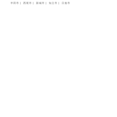
半田市
西尾市
新城市
知立市
日進市