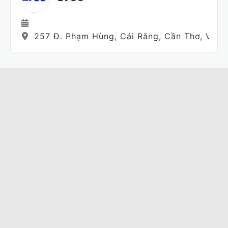
257 Đ. Phạm Hùng, Cái Răng, Cần Thơ, Việt