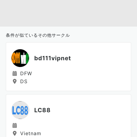
条件が似ているその他サークル
bd111vipnet
DFW
DS
LC88
Vietnam