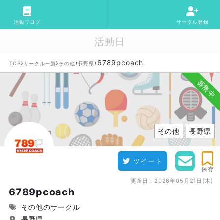
活動ブログ
サークル登録
活動日
›
›
›
›
6789pcoach
TOP
サークル一覧
その他
長野県
募集中
その他
長野県
ツイート
保存
更新日：
2026年05月21日(木)
6789pcoach
その他のサークル
長野県