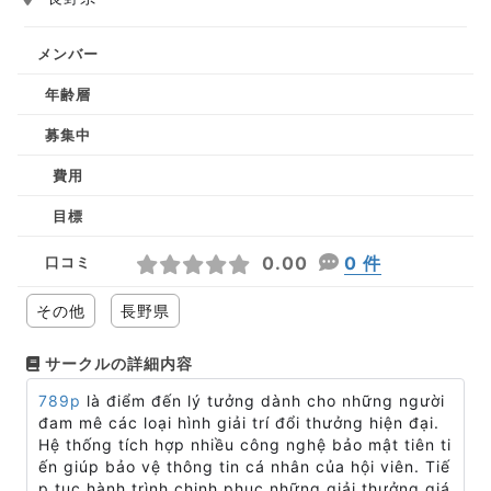
メンバー
年齢層
募集中
費用
目標
0.00
0 件
口コミ
その他
長野県
サークルの詳細内容
789p
là điểm đến lý tưởng dành cho những người
đam mê các loại hình giải trí đổi thưởng hiện đại.
Hệ thống tích hợp nhiều công nghệ bảo mật tiên ti
ến giúp bảo vệ thông tin cá nhân của hội viên. Tiế
p tục hành trình chinh phục những giải thưởng giá