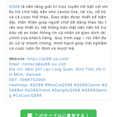
QS88
là nền tảng giải trí trực tuyến nổi bật với nhi
ều trò chơi hấp dẫn như casino live, tài xỉu, nổ hũ
và cá cược thể thao. Giao diện được thiết kế hiện
đại, thân thiện giúp người chơi dễ dàng thao tác t
rên mọi thiết bị. Hệ thống bảo mật tiên tiến hỗ trợ
bảo vệ an toàn thông tin cá nhân và giao dịch tài
chính của khách hàng. Quy trình nạp – rút tiền đư
ợc xử lý nhanh chóng, minh bạch giúp trải nghiệm
cá cược luôn ổn định và mượt mà.
Website:
https://qs88-yu.com/
Email: contact@qs88-yu.com
Địa chỉ: Hẻm 247 Lạc Long Quân, Bình Thới, Hồ C
hí Minh, Vietnam
SĐT: 0986752469
Hashtags: #QS88 #NhaCaiQS88 #QS88Casino #Q
S88Bet #QS88Online #DangKyQS88 #QS88Gamin
g #CaCuocQS88
このサークルに参加する！