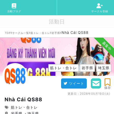
活動ブログ
サークル登録
活動日
›
›
›
›
Nhà Cái QS88
TOP
サークル一覧
筋トレ・合トレ
岩手県
募集中
筋トレ・合トレ
岩手県
埼玉県
ツイート
保存
更新日：
2026年05月19日(火)
Nhà Cái QS88
筋トレ・合トレ
岩手県 ・埼玉県