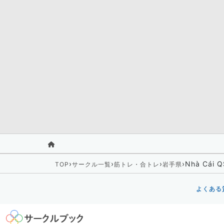
›
›
›
›
Nhà Cái 
TOP
サークル一覧
筋トレ・合トレ
岩手県
よくある