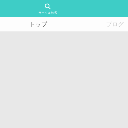
サークル検索
トップ
ブログ