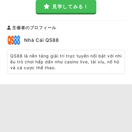
見学してみる！
主催者のプロフィール
Nhà Cái QS88
QS88 là nền tảng giải trí trực tuyến nổi bật với nhi
ều trò chơi hấp dẫn như casino live, tài xỉu, nổ hũ
và cá cược thể thao.