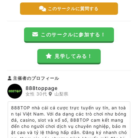
このサークルに質問する
このサークルに参加する！
見学してみる！
主催者のプロフィール
888toppage
女性 30代
山梨県
888TOP nhà cái cá cược trực tuyến uy tín, an toà
n tại Việt Nam. Với đa dạng các trò chơi như bóng
đá, casino, slot và xổ số, 888TOP cam kết mang
đến cho người chơi dịch vụ chuyên nghiệp, bảo m
ật cao và tỷ lệ thắng hấp dẫn. Đăng ký nhanh chó