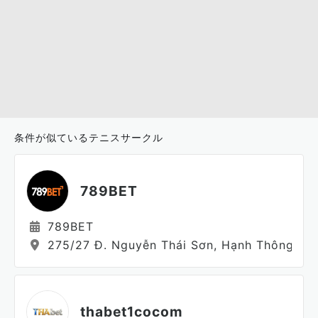
条件が似ているテニスサークル
789BET
789BET
275/27 Đ. Nguyễn Thái Sơn, Hạnh Thông, Hồ
thabet1cocom