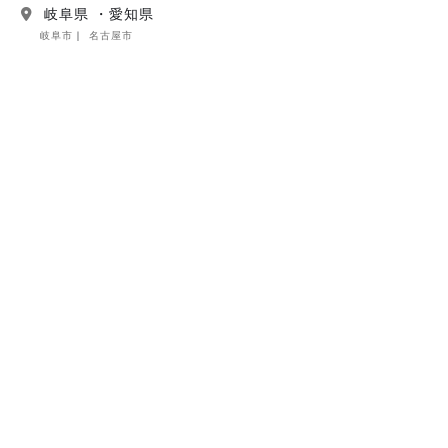
岐阜県 ・愛知県
岐阜市
名古屋市