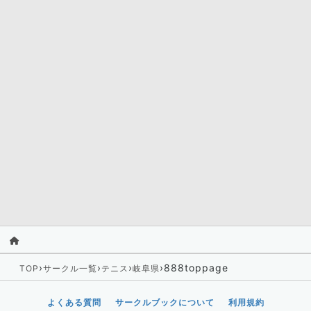
›
›
›
›
888toppage
TOP
サークル一覧
テニス
岐阜県
よくある質問
サークルブックについて
利用規約