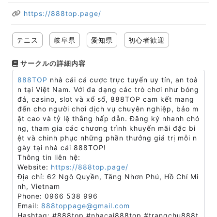
https://888top.page/
テニス
岐阜県
愛知県
初心者歓迎
サークルの詳細内容
888TOP
nhà cái cá cược trực tuyến uy tín, an toà
n tại Việt Nam. Với đa dạng các trò chơi như bóng
đá, casino, slot và xổ số, 888TOP cam kết mang
đến cho người chơi dịch vụ chuyên nghiệp, bảo m
ật cao và tỷ lệ thắng hấp dẫn. Đăng ký nhanh chó
ng, tham gia các chương trình khuyến mãi đặc bi
ệt và chinh phục những phần thưởng giá trị mỗi n
gày tại nhà cái 888TOP!
Thông tin liên hệ:
Website:
https://888top.page/
Địa chỉ: 62 Ngô Quyền, Tăng Nhơn Phú, Hồ Chí Mi
nh, Vietnam
Phone: 0966 538 996
Email:
888toppage@gmail.com
Hashtag: #888top #nhacai888top #trangchu888t