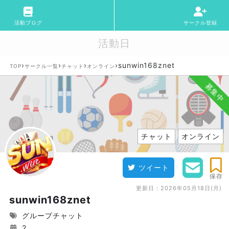
活動ブログ
サークル登録
活動日
›
›
›
›
sunwin168znet
TOP
サークル一覧
チャット
オンライン
募集中
チャット
オンライン
ツイート
保存
更新日：
2026年05月18日(月)
sunwin168znet
グループチャット
2