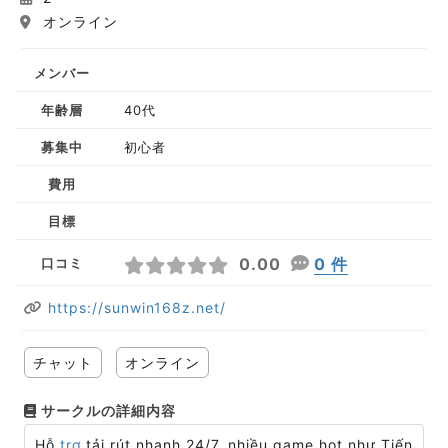
オンライン
メンバー
年齢層
40代
募集中
初心者
費用
目標
0.00
0 件
口コミ
https://sunwin168z.net/
チャット
オンライン
サークルの詳細内容
Hỗ
trợ
tải rút nhanh 24/7, nhiều game hot như Tiến