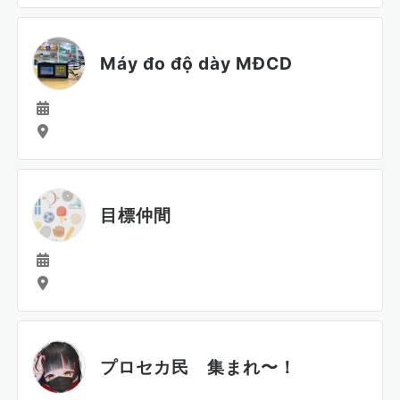
Máy đo độ dày MĐCD
目標仲間
プロセカ民 集まれ〜！