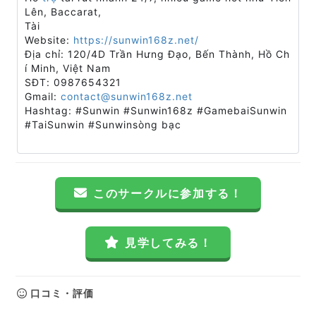
Lên, Baccarat,
Tài
Website:
https://sunwin168z.net/
Địa chỉ: 120/4D Trần Hưng Đạo, Bến Thành, Hồ Ch
í Minh, Việt Nam
SĐT: 0987654321
Gmail:
contact@sunwin168z.net
Hashtag: #Sunwin #Sunwin168z #GamebaiSunwin
#TaiSunwin #Sunwinsòng bạc
このサークルに参加する！
見学してみる！
口コミ・評価