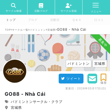
サークル検索
活動ブログ
サークル登録
メニュー
トップ
ブログ
活動日
Ｑ＆Ａ
口コミ
›
›
›
›
GO88 - Nhà Cái
TOP
サークル一覧
バドミントン
宮城県
募集中
バドミントン
宮城県
ツイート
保存
更新日：
2026年05月17日(日)
GO88 - Nhà Cái
バドミントンサークル・クラブ
宮城県