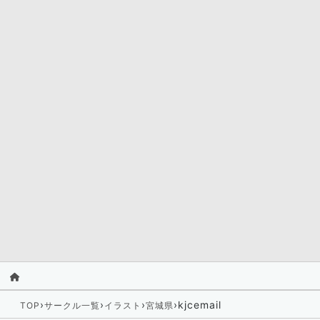
›
›
›
›
kjcemail
TOP
サークル一覧
イラスト
宮城県