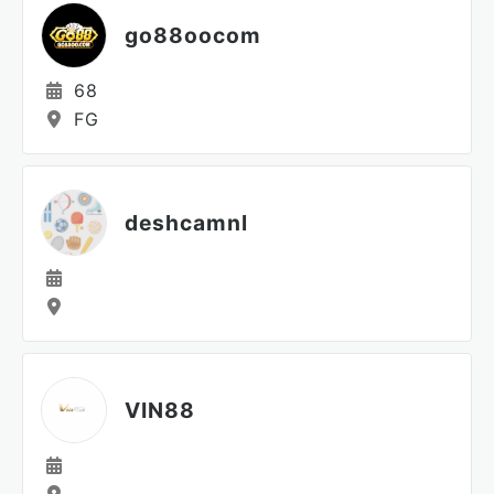
go88oocom
68
FG
deshcamnl
VIN88