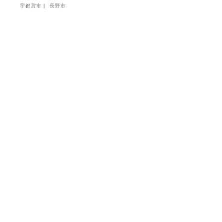
宇都宮市
長野市