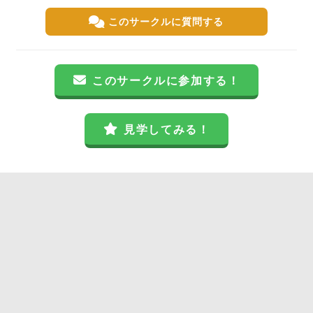
このサークルに質問する
このサークルに参加する！
見学してみる！