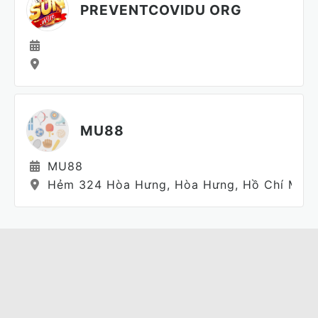
PREVENTCOVIDU ORG
MU88
MU88
Hẻm 324 Hòa Hưng, Hòa Hưng, Hồ Chí Minh,