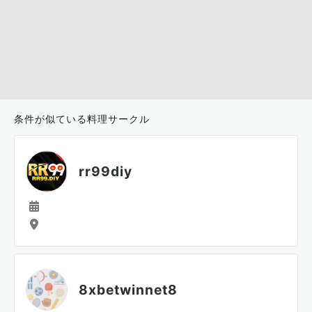
条件が似ている料理サークル
rr99diy
8xbetwinnet8