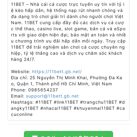
11BET – Nhà cái cá cược trực tuyến uy tín với tỷ l
ệ kèo hấp dẫn, hệ thống nạp rút nhanh chóng và
đa dạng trò chơi giải trí dành cho người chơi Việt
Nam. 11BET cung cấp đầy đủ các dịch vụ cá cượ
c thể thao, casino live, slot game, bắn cá và eSpo
rts với giao diện hiện đại, bảo mật an toàn và nhiề
u chương trình ưu đãi hấp dẫn mỗi ngày. Truy cập
11BET để trải nghiệm sân chơi cá cược chuyên ng
hiệp, tỷ lệ thắng cao và dịch vụ chăm sóc khách
hàng 24/7.
Website:
https://11bett.gb.net/
Địa chỉ: 25 Nguyễn Thị Minh Khai, Phường Đa Ka
o, Quận 1, Thành phố Hồ Chí Minh, Việt Nam
Phone: 0985654237
Email:
support@11bett.gb.net
Hashtags: #11BET #link11BET #trangchu11BET #d
angky11BET #nhacai11BET #khuyenmai11BET #ca
cuconline