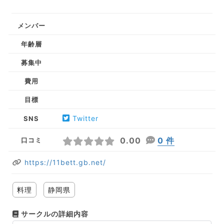
メンバー
年齢層
募集中
費用
目標
Twitter
SNS
0.00
0 件
口コミ
https://11bett.gb.net/
料理
静岡県
サークルの詳細内容