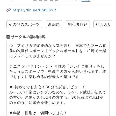
https://lin.ee/6hkE6xR
その他のスポーツ
新潟県
初心者歓迎
社会人サー
サークルの詳細内容
今、アメリカで爆発的な人気を誇り、日本でもブーム直
前の次世代スポーツ【ピックルボール】を、柏崎で一緒
にプレイしてみませんか？
テニス x バドミントン x 卓球の「いいとこ取り」をし
たようなスポーツで、中高年の方から若い世代まで、誰
でもすぐに楽しめるのが最大の魅力です！
🌟 初めてでも安心！30分で試合デビュー！
ルールが非常にシンプルなので、ラケット競技が初めて
の方や、運動が久しぶりの方でも、30分練習すればそ
の日のうちに試合を楽しめます。
🌟年齢・性別は一切問いません！