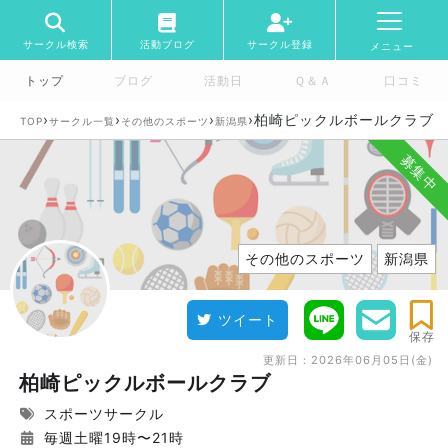
サークル検索
活動ブログ
サークル登録
メニュー
トップ
ブログ
活動日
Ｑ＆Ａ
口コミ
›
›
›
›
柏崎ピックルボールクラブ
TOP
サークル一覧
その他のスポーツ
新潟県
募集中
その他のスポーツ
新潟県
ツイート
保存
更新日：
2026年06月05日(金)
柏崎ピックルボールクラブ
スポーツサークル
毎週土曜19時〜21時