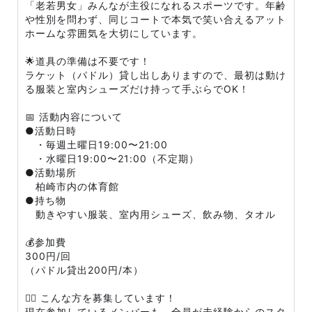
「老若男女」みんなが主役になれるスポーツです。年齢
や性別を問わず、同じコートで本気で笑い合えるアット
ホームな雰囲気を大切にしています。
🌟道具の準備は不要です！
ラケット（パドル）貸し出しありますので、最初は動け
る服装と室内シューズだけ持って手ぶらでOK！
📅 活動内容について
●活動日時
・毎週土曜日19:00〜21:00
・水曜日19:00〜21:00（不定期）
●活動場所
柏崎市内の体育館
●持ち物
動きやすい服装、室内用シューズ、飲み物、タオル
💰参加費
300円/回
（パドル貸出200円/本）
🙋‍♀️ こんな方を募集しています！
現在参加しているメンバーも、全員が未経験からのスタ