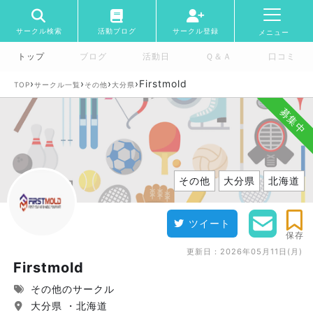
サークル検索
活動ブログ
サークル登録
メニュー
トップ
ブログ
活動日
Ｑ＆Ａ
口コミ
›
›
›
›
Firstmold
TOP
サークル一覧
その他
大分県
募集中
その他
大分県
北海道
ツイート
保存
更新日：
2026年05月11日(月)
Firstmold
その他のサークル
大分県 ・北海道