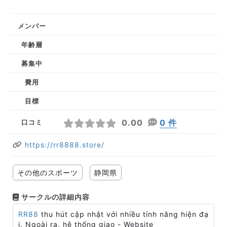
メンバー
年齢層
募集中
費用
目標
0.00
0 件
口コミ
https://rr8888.store/
その他のスポーツ
静岡県
サークルの詳細内容
RR88
thu hút cập nhật với nhiều tính năng hiện đạ
i. Ngoài ra, hệ thống giao - Website