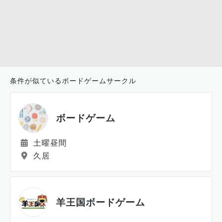
https://issuu.com/sunwint1org
https://500px.com/p/sunwint1org
https://devpost.com/sunwint1org
https://sunwint1org.bandcamp.com/album/sunwin
条件が似ているボードゲームサークル
ボードゲーム
土曜昼間
久居
羊王国ボードゲーム