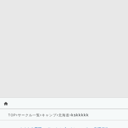
›
›
›
›
kskkkkk
TOP
サークル一覧
キャンプ
北海道