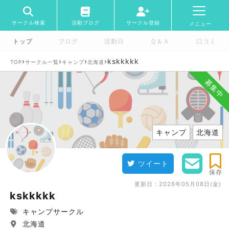
サークル検索
活動ブログ
サークル登録
メニュー
トップ
ブログ
活動日
Ｑ＆Ａ
口コミ
›
›
›
›
kskkkkk
TOP
サークル一覧
キャンプ
北海道
募集中
キャンプ
北海道
ツイート
保存
更新日：
2026年05月08日(金)
kskkkkk
キャンプサークル
北海道