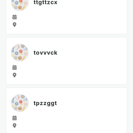
ttgttzcx
tovvvck
tpzzggt