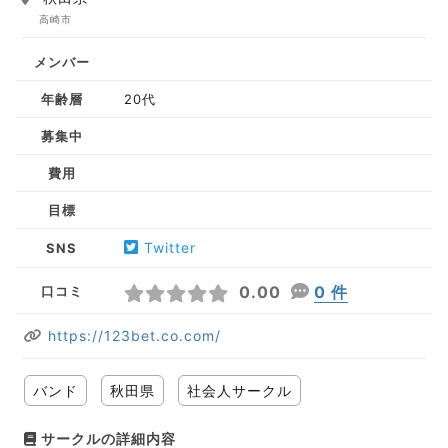
高崎市
メンバー
年齢層
20代
募集中
費用
目標
Twitter
SNS
0.00
0 件
口コミ
https://123bet.co.com/
バンド
秋田県
社会人サークル
サークルの詳細内容