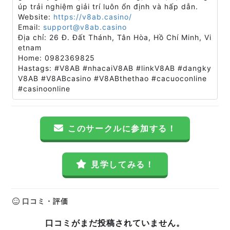
úp trải nghiệm giải trí luôn ổn định và hấp dẫn.
Website:
https://v8ab.casino/
Email:
support@v8ab.casino
Địa chỉ: 26 Đ. Đất Thánh, Tân Hòa, Hồ Chí Minh, Vi
etnam
Home: 0982369825
Hastags: #V8AB #nhacaiV8AB #linkV8AB #dangky
V8AB #V8ABcasino #V8ABthethao #cacuoconline
#casinoonline
このサークルに参加する！
見学してみる！
口コミ・評価
口コミがまだ投稿されていません。