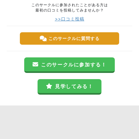
このサークルに参加されたことがある方は
最初の口コミを投稿してみませんか？
>>口コミ投稿
このサークルに質問する
このサークルに参加する！
見学してみる！