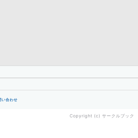
問い合わせ
Copyright (c)
サークルブック