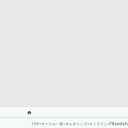
›
›
›
›
79sodof
TOP
サークル一覧
ボルダリング
オンライン