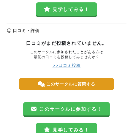
見学してみる！
口コミ・評価
口コミがまだ投稿されていません。
このサークルに参加されたことがある方は
最初の口コミを投稿してみませんか？
>>口コミ投稿
このサークルに質問する
このサークルに参加する！
見学してみる！