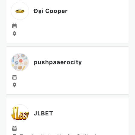
Đại Cooper
pushpaaerocity
JLBET