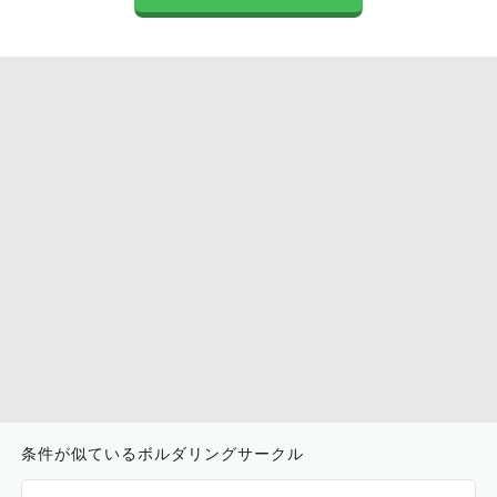
条件が似ているボルダリングサークル