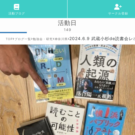
活動ブログ
サークル登録
活動日
149
›
›
›
›
2024.6.9 武蔵小杉de読書会レ
TOP
ブログ一覧
勉強会・研究
神奈川県