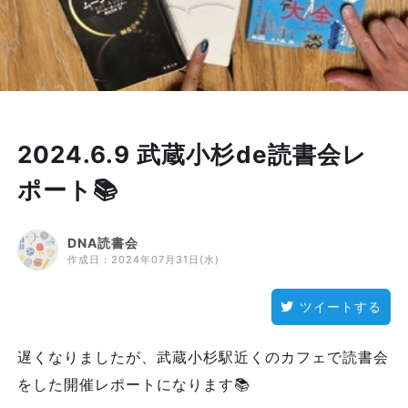
2024.6.9 武蔵小杉de読書会レ
ポート📚
DNA読書会
作成日：
2024年07月31日(水)
ツイートする
遅くなりましたが、武蔵小杉駅近くのカフェで読書会
をした開催レポートになります📚