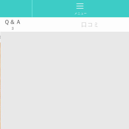
メニュー
Ｑ＆Ａ
口コミ
3
ポート📚