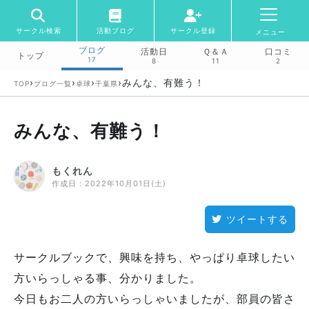
サークル検索
活動ブログ
サークル登録
メニュー
ブログ
活動日
Ｑ＆Ａ
口コミ
トップ
17
8
11
2
›
›
›
›
みんな、有難う！
TOP
ブログ一覧
卓球
千葉県
みんな、有難う！
もくれん
作成日：
2022年10月01日(土)
ツイートする
サークルブックで、興味を持ち、やっぱり卓球したい
方いらっしゃる事、分かりました。
今日もお二人の方いらっしゃいましたが、部員の皆さ