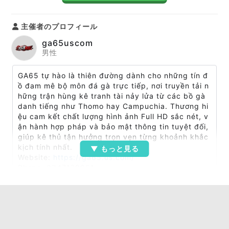
主催者のプロフィール
ga65uscom
男性
GA65 tự hào là thiên đường dành cho những tín đ
ồ đam mê bộ môn đá gà trực tiếp, nơi truyền tải n
hững trận hùng kê tranh tài nảy lửa từ các bồ gà
danh tiếng như Thomo hay Campuchia. Thương hi
ệu cam kết chất lượng hình ảnh Full HD sắc nét, v
ận hành hợp pháp và bảo mật thông tin tuyệt đối,
giúp kê thủ tận hưởng trọn vẹn từng khoảnh khắc
kịch tính nhất.
Website:
https://ga65.us.com/
Phone: 0347128961
Địa chỉ: 180 Nguyễn Thị Búp, P, Tân Thới Hiệp, Hồ
Chí Minh 700000, Vietnam
Email:
ga65uscom@gmail.com
Tags: #GA65 #ga_65 #ga65uscom #linkvao_GA65
#dangky_GA65 #Thomo_GA65 #Campuchia_GA65
#daga_GA65