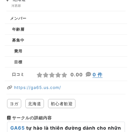
河西郡
メンバー
年齢層
募集中
費用
目標
0.00
0 件
口コミ
https://ga65.us.com/
ヨガ
北海道
初心者歓迎
サークルの詳細内容
GA65
tự hào là thiên đường dành cho nhữn