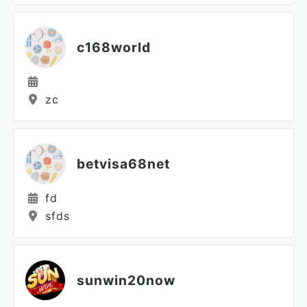
c168world
zc
betvisa68net
fd
sfds
sunwin20now