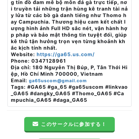
g tín đồ đam mê bộ môn đá gà trực tiếp, nơ
i truyền tải những trận hùng kê tranh tài nả
y lửa từ các bồ gà danh tiếng như Thomo h
ay Campuchia. Thương hiệu cam kết chất l
ượng hình ảnh Full HD sắc nét, vận hành hợ
p pháp và bảo mật thông tin tuyệt đối, giúp
kê thủ tận hưởng trọn vẹn từng khoảnh kh
ắc kịch tính nhất.
Website:
https://ga65.us.com/
Phone: 0347128961
Địa chỉ: 180 Nguyễn Thị Búp, P, Tân Thới Hi
ệp, Hồ Chí Minh 700000, Vietnam
Email:
ga65uscom@gmail.com
Tags: #GA65 #ga_65 #ga65uscom #linkvao
_GA65 #dangky_GA65 #Thomo_GA65 #Ca
mpuchia_GA65 #daga_GA65
このサークルに参加する！