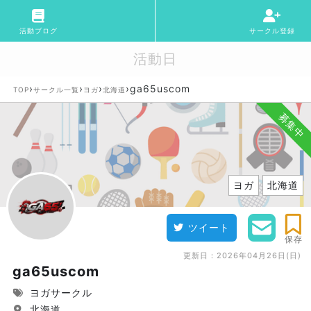
活動ブログ
サークル登録
活動日
›
›
›
›
ga65uscom
TOP
サークル一覧
ヨガ
北海道
募集中
ヨガ
北海道
ツイート
保存
更新日：
2026年04月26日(日)
ga65uscom
ヨガサークル
北海道