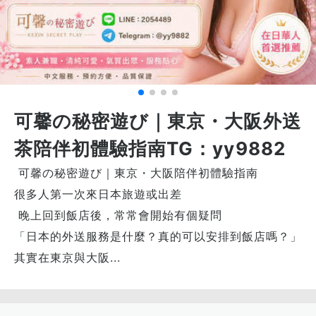
可馨の秘密遊び｜東京・大阪外送
茶陪伴初體驗指南TG：yy9882
可馨の秘密遊び｜東京・大阪陪伴初體驗指南
很多人第一次來日本旅遊或出差
晚上回到飯店後，常常會開始有個疑問
「日本的外送服務是什麼？真的可以安排到飯店嗎？」
其實在東京與大阪...