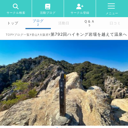
サークル検索
活動ブログ
サークル登録
メニュー
ブログ
Ｑ＆Ａ
トップ
活動日
口コミ
2
5
›
›
›
›
第792回ハイキング岩場を越えて温泉
TOP
ブログ一覧
登山
大阪府