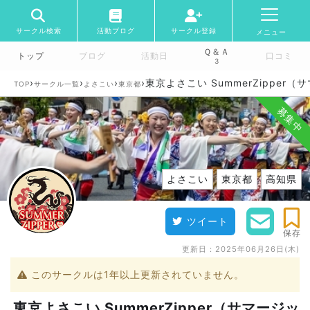
サークル検索
活動ブログ
サークル登録
メニュー
Ｑ＆Ａ
トップ
ブログ
活動日
口コミ
3
›
›
›
›
東京よさこい SummerZipper
TOP
サークル一覧
よさこい
東京都
募集中
よさこい
東京都
高知県
ツイート
保存
更新日：
2025年06月26日(木)
このサークルは1年以上更新されていません。
東京よさこい SummerZipper（サマージッ