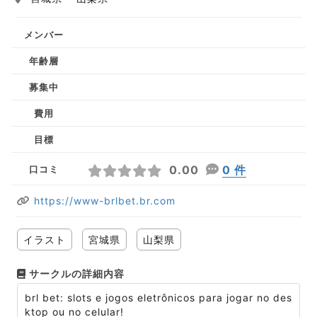
メンバー
年齢層
募集中
費用
目標
0.00
0 件
口コミ
https://www-brlbet.br.com
イラスト
宮城県
山梨県
サークルの詳細内容
brl bet: slots e jogos eletrônicos para jogar no des
ktop ou no celular!