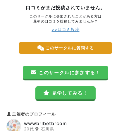
口コミがまだ投稿されていません。
このサークルに参加されたことがある方は
最初の口コミを投稿してみませんか？
>>口コミ投稿
このサークルに質問する
このサークルに参加する！
見学してみる！
主催者のプロフィール
wwwbrlbetbrcom
20代
石川県