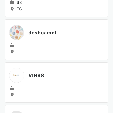
68
FG
deshcamnl
VIN88