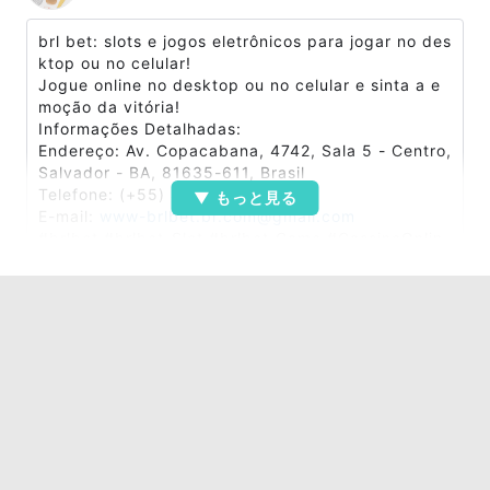
brl bet: slots e jogos eletrônicos para jogar no des
ktop ou no celular!
Jogue online no desktop ou no celular e sinta a e
moção da vitória!
Informações Detalhadas:
Endereço: Av. Copacabana, 4742, Sala 5 - Centro,
Salvador - BA, 81635-611, Brasil
Telefone: (+55) 41 99905-5113
E-mail:
www-brlbet.br.com@gmail.com
#brlbet #brlbet_Slot #brlbet_Game #CassinoOnlin
e #Slots #JogosEletronicos #PlataformaOnline #J
ogoResponsavel
Website :
https://www-brlbet.br.com