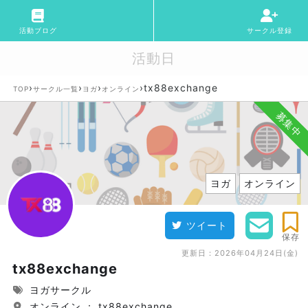
活動ブログ
サークル登録
活動日
›
›
›
›
tx88exchange
TOP
サークル一覧
ヨガ
オンライン
募集中
ヨガ
オンライン
ツイート
保存
更新日：
2026年04月24日(金)
tx88exchange
ヨガサークル
オンライン ： tx88exchange