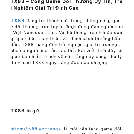
TX88 – Cổng Game Đổi Thưởng Uy Tín, Trả
i Nghiệm Giải Trí Đỉnh Cao
TX88
đang trở thành một trong những cổng gam
e đổi thưởng trực tuyến được đông đảo người chơ
i Việt Nam quan tâm. Với hệ thống trò chơi đa dạn
g, giao diện thân thiện và chính sách thưởng hấp
dẫn, TX88 mang đến trải nghiệm giải trí trọn vẹn
cho cả người mới lẫn cao thủ. Bài viết dưới đây sẽ
giúp bạn hiểu rõ hơn về nền tảng này cũng như lý
do vì sao TX88 ngày càng được ưa chuộng.
TX88 là gì?
https://tx88.exchange
là một nền tảng game đổi