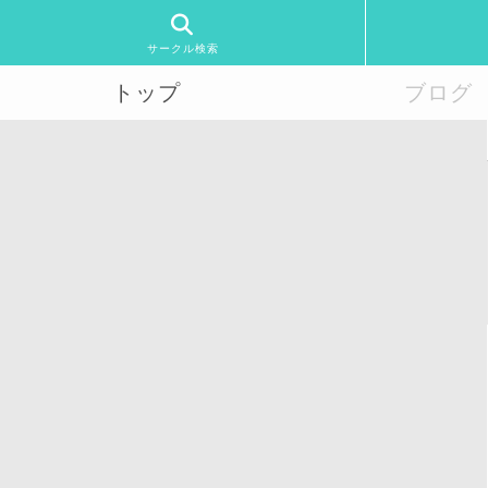
サークル検索
トップ
ブログ