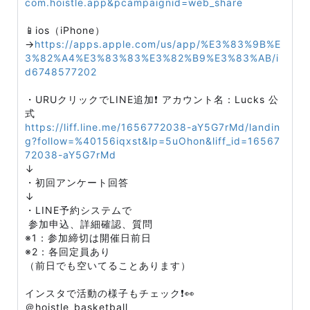
com.hoistle.app&pcampaignid=web_share
📱ios（iPhone）
→
https://apps.apple.com/us/app/%E3%83%9B%E
3%82%A4%E3%83%83%E3%82%B9%E3%83%AB/i
d6748577202
・URUクリックでLINE追加❗️ アカウント名：Lucks 公
式️
https://liff.line.me/1656772038-aY5G7rMd/landin
g?follow=%40156iqxst&lp=5uOhon&liff_id=16567
72038-aY5G7rMd
↓
・初回アンケート回答
↓
・LINE予約システムで
参加申込、詳細確認、質問
※1：参加締切は開催日前日
※2：各回定員あり
（前日でも空いてることあります）
インスタで活動の様子もチェック❗️👀
＠hoistle_basketball