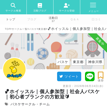
サークル検索
活動ブログ
サークル登録
メニュー
活動日
トップ
ブログ
Ｑ＆Ａ
口コミ
37
›
›
›
›
🏀ホイッスル｜個人参加型｜社会人
TOP
サークル一覧
バスケ
東京都
募集中
バスケ
東京都
神奈川県
ツイート
保存
更新日：
2026年06月24日(水)
🏀ホイッスル｜個人参加型｜社会人バスケ
｜初心者ブランクの方歓迎🔰
バスケサークル・チーム