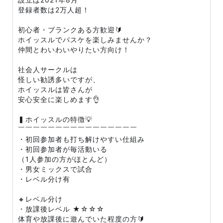
登録者数は2万人超！
初心者・ブランクある方歓迎🔰
ホイッスルでバスケを楽しみませんか？
仲間とわいわいやりたい方向け！
社会人サークルは
怪しい勧誘多いですが、
ホイッスルは皆さんが
安心安全に楽しめます👌
▍ホイッスルの特徴💡
￣￣￣￣￣￣￣￣￣￣￣￣￣￣￣￣
・初回参加者も打ち解けやすい仕組み
・初回参加者が毎活動いる
（1人参加の方がほとんど）
・男女ミックスで試合
・レベル分け有
🔸レベル分け
・放課後レベル ★☆☆☆
体育や放課後に遊んでいた程度の方🔰