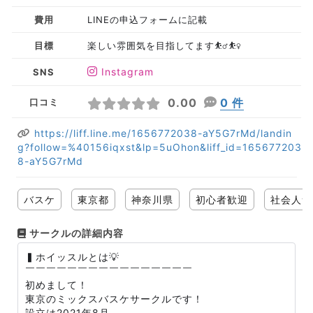
費用
LINEの申込フォームに記載
目標
楽しい雰囲気を目指してます⛹️‍♂️⛹️‍♀️
Instagram
SNS
0.00
0 件
口コミ
https://liff.line.me/1656772038-aY5G7rMd/landin
g?follow=%40156iqxst&lp=5uOhon&liff_id=165677203
8-aY5G7rMd
バスケ
東京都
神奈川県
初心者歓迎
社会人サ
サークルの詳細内容
▍ホイッスルとは💡
￣￣￣￣￣￣￣￣￣￣￣￣￣￣￣￣
初めまして！
東京のミックスバスケサークルです！
設立は2021年8月