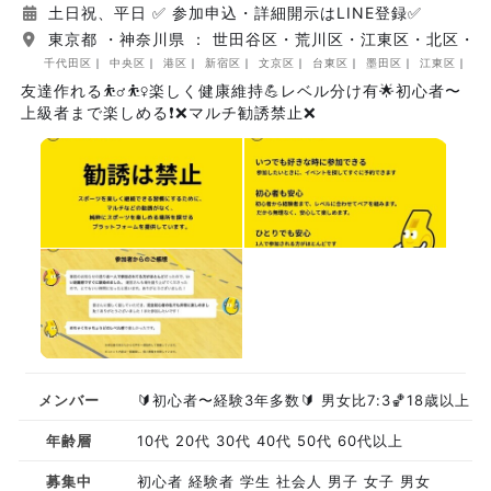
土日祝、平日 ✅ 参加申込・詳細開示はLINE登録✅
東京都 ・神奈川県 ： 世田谷区・荒川区・江東区・北区・
千代田区
中央区
港区
新宿区
文京区
台東区
墨田区
江東区
品
友達作れる⛹️‍♂️⛹️‍♀️楽しく健康維持💪レベル分け有🌟初心者〜
上級者まで楽しめる❗️❌マルチ勧誘禁止❌
メンバー
🔰初心者〜経験3年多数🔰 男女比7:3🏀18歳以上
年齢層
10代 20代 30代 40代 50代 60代以上
募集中
初心者 経験者 学生 社会人 男子 女子 男女