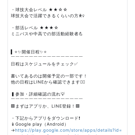
・球技大会レベル ★★☆☆
球技大会で活躍できるくらいの方⛹️‍♀️
・部活レベル ★★★☆
ミニバスや中高での部活動経験者💪
▍⭐️✨開催日程✨⭐️
￣￣￣￣￣￣￣￣￣￣￣￣￣￣￣￣
日程はスケジュールをチェック✅
書いてあるのは開催予定の一部です！
他の日程はLINEから確認できます🙆‍♀️
▍参加・詳細確認の流れ💡
￣￣￣￣￣￣￣￣￣￣￣￣￣￣￣￣
🟩まずはアプリか、LINE登録！🟩
・下記からアプリをダウンロード❗️
📱Google play（Android）
→
https://play.google.com/store/apps/details?id=