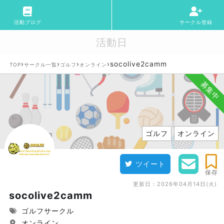
活動ブログ
サークル登録
活動日
›
›
›
›
socolive2camm
TOP
サークル一覧
ゴルフ
オンライン
募集中
ゴルフ
オンライン
ツイート
保存
更新日：
2026年04月14日(火)
socolive2camm
ゴルフサークル
オンライン