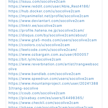
https://issuu.com/socolive2cam
https://www.reddit.com/user/Able_Rest4186/
https://hub.docker.com/u/socolive2cam
https://myanimelist.net/profile/socolive2cam
https://www.deviantart.com/socolive2cam
https://linktr.ee/socolive2cam
https://profile.hatena.ne.jp/socolive2cam/
https://disqus.com/by/socolive2cam/about/
https://www.gta5-mods.com/users/socolive2cam
https://coolors.co/u/socolive2cam
https://leetcode.com/u/socolive2cam/
https://www.ozbargain.com.au/user/600057
https://bit.ly/m/socolive2cam
https://www.reverbnation.com/artist/trangwebsoc
olive
https://www.bandlab.com/socolive2cam
https://www.speedrun.com/users/socolive2cam
https://www.mountainproject.com/user/20241388
3/trang-socolive
https://coub.com/socolive2cam
https://pixabay.com/es/users/54498365/
https://www.checkli.com/socolive2cam
https://pbase.com/socolive2cam/socolive2cam