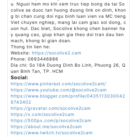
u. Nguoi ham mo khi xem truc tiep bong da tai So
colive se duoc tan huong duong link on dinh, khon
g bi chan cung doi ngu binh luan vien va MC tieng
Viet chuyen nghiep, mang lai cam giac soi dong, c
uon hut. Dac biet, Socolive khong chen banner ha
y quang cao, giup khan gia theo doi tran dau lien
mach, khong bi gian doan.
Thong tin lien he:
Website:
https://socolive2.cam
Phone: 0693446886
Dia chi: So 18A Duong Dinh Bo Linh, Phuong 26, Q
uan Binh Tan, TP. HCM
Social:
https://www.pinterest.com/socolive2cam/
https://www.youtube.com/@socolive2cam
https://www.blogger.com/profile/0435113030042
6743402
https://gravatar.com/socolive2cam
https://x.com/socolive2cam
https://500px.com/p/socolive2cam
https://about.me/socolive2cam
https://www.twitch.tv/socolive2cam