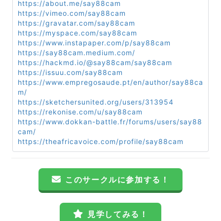
https://about.me/say88cam
https://vimeo.com/say88cam
https://gravatar.com/say88cam
https://myspace.com/say88cam
https://www.instapaper.com/p/say88cam
https://say88cam.medium.com/
https://hackmd.io/@say88cam/say88cam
https://issuu.com/say88cam
https://www.empregosaude.pt/en/author/say88ca
m/
https://sketchersunited.org/users/313954
https://rekonise.com/u/say88cam
https://www.dokkan-battle.fr/forums/users/say88
cam/
https://theafricavoice.com/profile/say88cam
このサークルに参加する！
見学してみる！