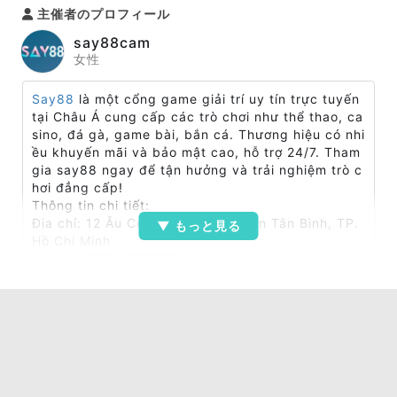
主催者のプロフィール
say88cam
女性
Say88
là một cổng game giải trí uy tín trực tuyến
tại Châu Á cung cấp các trò chơi như thể thao, ca
sino, đá gà, game bài, bắn cá. Thương hiệu có nhi
ều khuyến mãi và bảo mật cao, hỗ trợ 24/7. Tham
gia say88 ngay để tận hưởng và trải nghiệm trò c
hơi đẳng cấp!
Thông tin chi tiết:
Địa chỉ: 12 Âu Cơ, Phường 10, Quận Tân Bình, TP.
Hồ Chí Minh
Hotline: 0704 772 591
Hastag: #say88 #say88cam #dangkysay88 #link
say88 #dangnhapsay88 #gamesay88
Website:
https://say88.cam/
Follow Say88 trên các nền tảng khác :
https://x.com/Say88C83795
https://www.pinterest.com/say88cam/
https://www.twitch.tv/say88cam