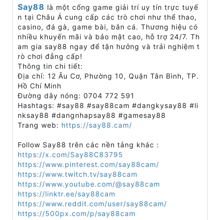
Say88
là một cổng game giải trí uy tín trực tuyế
n tại Châu Á cung cấp các trò chơi như thể thao,
casino, đá gà, game bài, bắn cá. Thương hiệu có
nhiều khuyến mãi và bảo mật cao, hỗ trợ 24/7. Th
am gia say88 ngay để tận hưởng và trải nghiệm t
rò chơi đẳng cấp!
Thông tin chi tiết:
Địa chỉ: 12 Âu Cơ, Phường 10, Quận Tân Bình, TP.
Hồ Chí Minh
Đường dây nóng: 0704 772 591
Hashtags: #say88 #say88cam #dangkysay88 #li
nksay88 #dangnhapsay88 #gamesay88
Trang web:
https://say88.cam/
Follow Say88 trên các nền tảng khác :
https://x.com/Say88C83795
https://www.pinterest.com/say88cam/
https://www.twitch.tv/say88cam
https://www.youtube.com/@say88cam
https://linktr.ee/say88cam
https://www.reddit.com/user/say88cam/
https://500px.com/p/say88cam