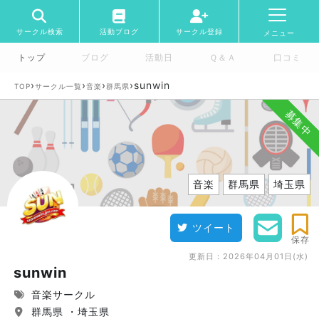
サークル検索
活動ブログ
サークル登録
メニュー
トップ
ブログ
活動日
Ｑ＆Ａ
口コミ
›
›
›
›
sunwin
TOP
サークル一覧
音楽
群馬県
募集中
音楽
群馬県
埼玉県
ツイート
保存
更新日：
2026年04月01日(水)
sunwin
音楽サークル
群馬県 ・埼玉県