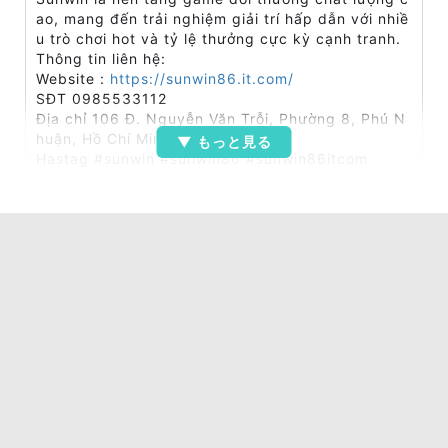
ao, mang đến trải nghiệm giải trí hấp dẫn với nhiề
u trò chơi hot và tỷ lệ thưởng cực kỳ cạnh tranh.
Thông tin liên hệ:
Website :
https://sunwin86.it.com/
SĐT 0985533112
Địa chỉ 106 Đ. Nguyễn Văn Trỗi, Phường 8, Phú N
huận, Hồ Chí Minh, Việt Nam
Hastag #sunwin #sunwin86 #sunwin86itcom