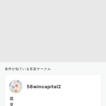
条件が似ている音楽サークル
58wincapital2