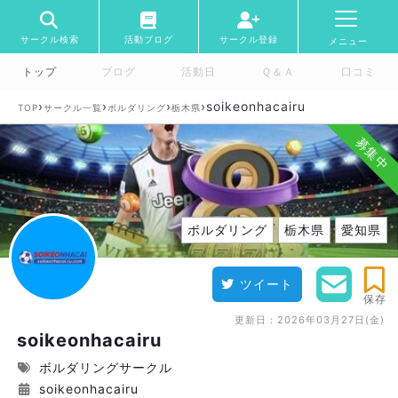
サークル検索
活動ブログ
サークル登録
メニュー
トップ
ブログ
活動日
Ｑ＆Ａ
口コミ
›
›
›
›
soikeonhacairu
TOP
サークル一覧
ボルダリング
栃木県
募集中
ボルダリング
栃木県
愛知県
ツイート
保存
更新日：
2026年03月27日(金)
soikeonhacairu
ボルダリングサークル
soikeonhacairu