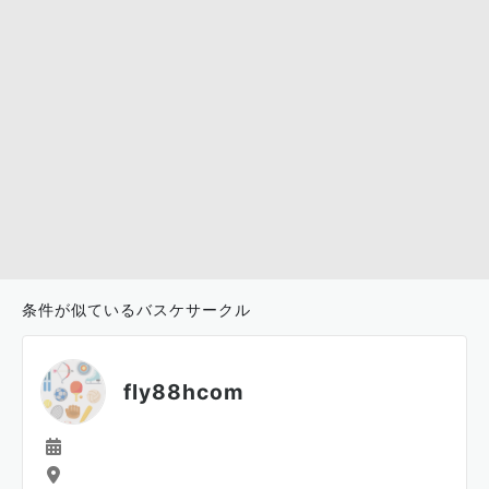
条件が似ているバスケサークル
fly88hcom