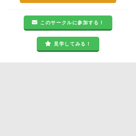
このサークルに参加する！
見学してみる！