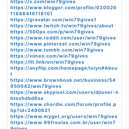
https://x.com/win79gives
https://www.blogger.com/profile/030026
11886416118101
https://gravatar.com/win79gives1
https://www.twitch.tv/win79gives/about
https://500px.com/p/win79gives
https://www.reddit.com/user/win79gives
https://www.pinterest.com/win79gives
https://www.tumblr.com/win79gives
https://vimeo.com/win79gives
https://lit.link/en/win79gives
https://anyflip.com/homepage/ioiyn#Abou
t
https://www.brownbook.net/business/54
950042/win79gives
https://www.skypixel.com/users/djiuser-n
htoxhdbd6sa
https://www.chordie.com/forum/profile.p
hp?id=2490621
https://www.myget.org/users/win79gives
https://www.99freelas.com.br/user/win7
9gives