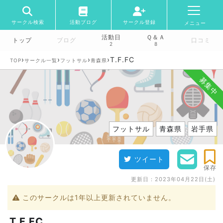
サークル検索
活動ブログ
サークル登録
メニュー
活動日
Ｑ＆Ａ
トップ
ブログ
口コミ
2
8
›
›
›
›
T.F.FC
TOP
サークル一覧
フットサル
青森県
募集中
フットサル
青森県
岩手県
ツイート
保存
更新日：
2023年04月22日(土)
このサークルは1年以上更新されていません。
T.F.FC