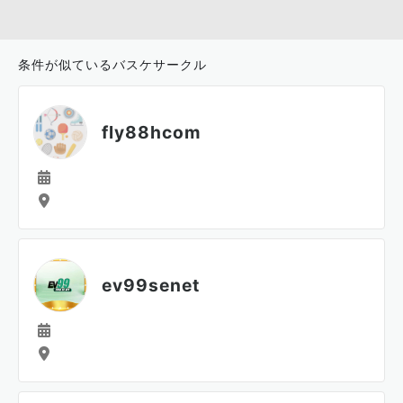
条件が似ているバスケサークル
fly88hcom
ev99senet