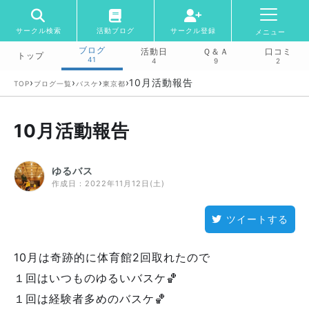
サークル検索
活動ブログ
サークル登録
メニュー
ブログ
活動日
Ｑ＆Ａ
口コミ
トップ
41
4
9
2
›
›
›
›
10月活動報告
TOP
ブログ一覧
バスケ
東京都
10月活動報告
ゆるバス
作成日：
2022年11月12日(土)
ツイートする
10月は奇跡的に体育館2回取れたので
１回はいつものゆるいバスケ🏀
１回は経験者多めのバスケ🏀