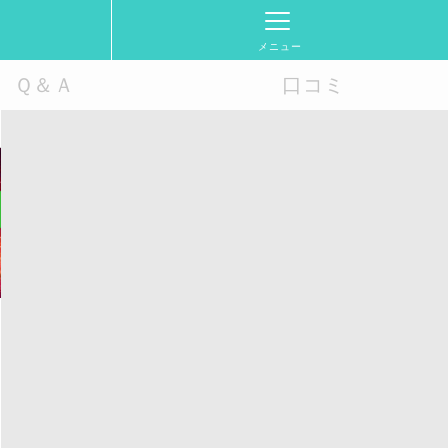
メニュー
Ｑ＆Ａ
口コミ