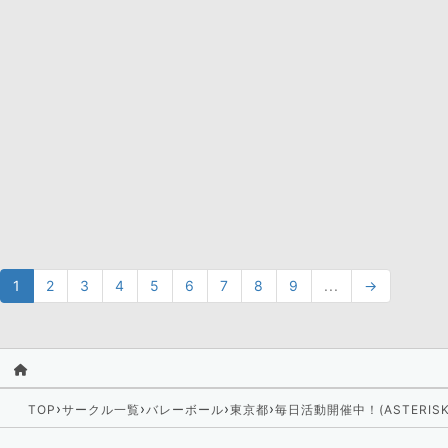
1
2
3
4
5
6
7
8
9
...
→
›
›
›
›
TOP
サークル一覧
バレーボール
東京都
毎日活動開催中！(ASTERIS