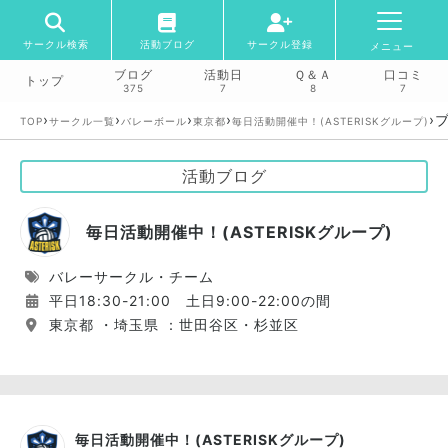
サークル検索
活動ブログ
サークル登録
メニュー
ブログ
活動日
Ｑ＆Ａ
口コミ
トップ
375
7
8
7
›
›
›
›
›
TOP
サークル一覧
バレーボール
東京都
毎日活動開催中！(ASTERISKグループ)
活動ブログ
毎日活動開催中！(ASTERISKグループ)
バレーサークル・チーム
平日18:30-21:00 土日9:00-22:00の間
東京都 ・埼玉県 ：世田谷区・杉並区
毎日活動開催中！(ASTERISKグループ)