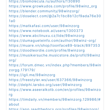
https://biomolecula.ru/authors/130890
https://www.growkudos.com/profile/98winz_org
https://blender.community/98winzorg/
https://doselect.com/@2a7c1bc8b12cf9ada76e30
1a0
https://matkafasi.com/user/98winzorg
https://www.notebook.ai/users/1300373
https://www.abclinuxu.cz/lide/98winzorg
https://dumagueteinfo.com/author/98winz-org/
https://muare.vn/shop/toonface89-black/897353
https://doodleordie.com/profile/8winzorg
https://musikersuche.musicstore.de/profil/98winz
org/
https://forum.dmec.vn/index.php?members/98win
zorgg.179179/
https://igli.me/98winzorg
https://freestyler.ws/user/637366/98winzorg
http://delphi.larsbo.org/user/98winzorg
https://www.aseeralkotb.com/en/profiles/98winzo
rg
https://timdaily.vn/members/98winzorg.129986/#
about
https://app.readthedocs.org/profiles/98winzorg/