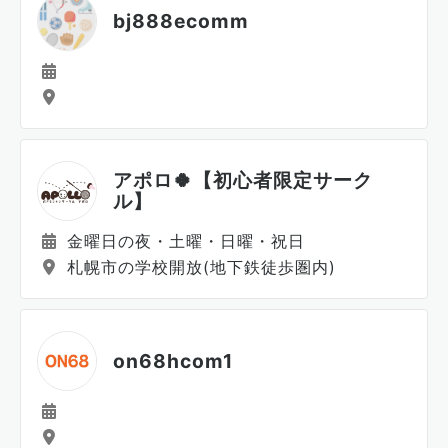
bj888ecomm
アポロ🍀【初心者限定サーク
ル】
金曜日の夜・土曜・日曜・祝日
札幌市の学校開放(地下鉄徒歩圏内)
on68hcom1