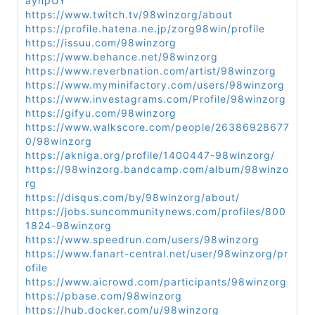
aynpUY
https://www.twitch.tv/98winzorg/about
https://profile.hatena.ne.jp/zorg98win/profile
https://issuu.com/98winzorg
https://www.behance.net/98winzorg
https://www.reverbnation.com/artist/98winzorg
https://www.myminifactory.com/users/98winzorg
https://www.investagrams.com/Profile/98winzorg
https://gifyu.com/98winzorg
https://www.walkscore.com/people/26386928677
0/98winzorg
https://akniga.org/profile/1400447-98winzorg/
https://98winzorg.bandcamp.com/album/98winzo
rg
https://disqus.com/by/98winzorg/about/
https://jobs.suncommunitynews.com/profiles/800
1824-98winzorg
https://www.speedrun.com/users/98winzorg
https://www.fanart-central.net/user/98winzorg/pr
ofile
https://www.aicrowd.com/participants/98winzorg
https://pbase.com/98winzorg
https://hub.docker.com/u/98winzorg