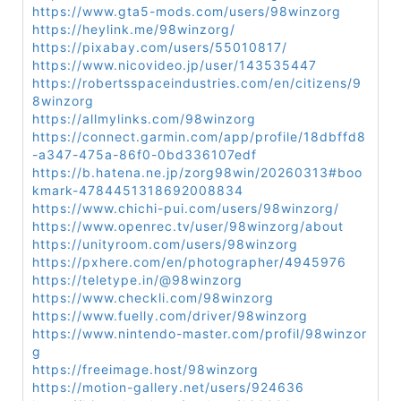
https://www.gta5-mods.com/users/98winzorg
https://heylink.me/98winzorg/
https://pixabay.com/users/55010817/
https://www.nicovideo.jp/user/143535447
https://robertsspaceindustries.com/en/citizens/9
8winzorg
https://allmylinks.com/98winzorg
https://connect.garmin.com/app/profile/18dbffd8
-a347-475a-86f0-0bd336107edf
https://b.hatena.ne.jp/zorg98win/20260313#boo
kmark-4784451318692008834
https://www.chichi-pui.com/users/98winzorg/
https://www.openrec.tv/user/98winzorg/about
https://unityroom.com/users/98winzorg
https://pxhere.com/en/photographer/4945976
https://teletype.in/@98winzorg
https://www.checkli.com/98winzorg
https://www.fuelly.com/driver/98winzorg
https://www.nintendo-master.com/profil/98winzor
g
https://freeimage.host/98winzorg
https://motion-gallery.net/users/924636