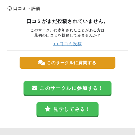
口コミ・評価
口コミがまだ投稿されていません。
このサークルに参加されたことがある方は
最初の口コミを投稿してみませんか？
>>口コミ投稿
このサークルに質問する
このサークルに参加する！
見学してみる！