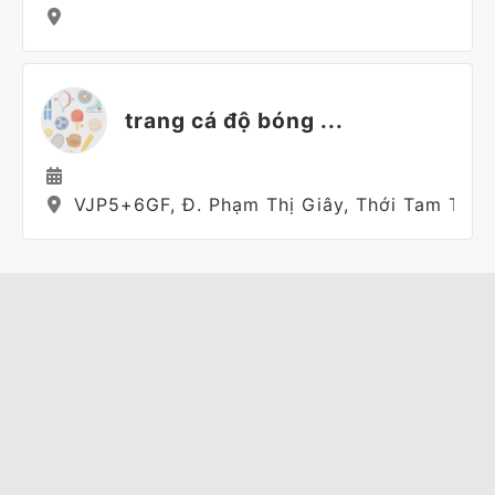
trang cá độ bóng ...
VJP5+6GF, Đ. Phạm Thị Giây, Thới Tam Thôn