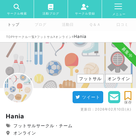
サークル検索
活動ブログ
サークル登録
メニュー
トップ
ブログ
活動日
Ｑ＆Ａ
口コミ
›
›
›
›
Hania
TOP
サークル一覧
フットサル
オンライン
募集中
フットサル
オンライン
ツイート
保存
更新日：
2026年02月10日(火)
Hania
フットサルサークル・チーム
オンライン