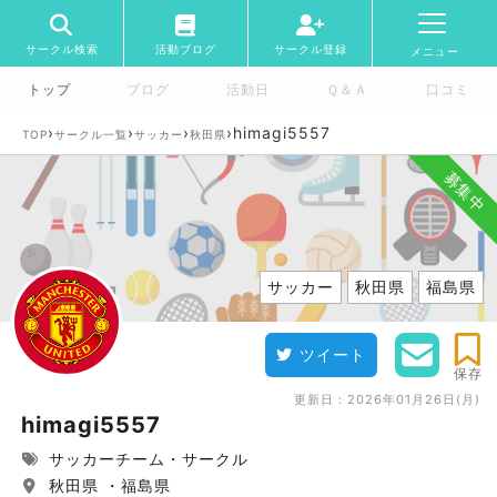
サークル検索
活動ブログ
サークル登録
メニュー
トップ
ブログ
活動日
Ｑ＆Ａ
口コミ
›
›
›
›
himagi5557
TOP
サークル一覧
サッカー
秋田県
募集中
サッカー
秋田県
福島県
ツイート
保存
更新日：
2026年01月26日(月)
himagi5557
サッカーチーム・サークル
秋田県 ・福島県