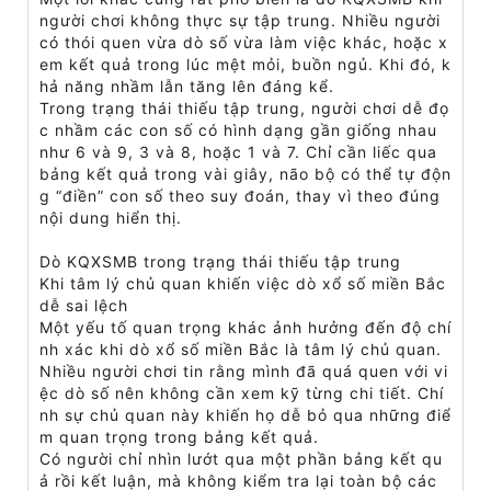
người chơi không thực sự tập trung. Nhiều người
có thói quen vừa dò số vừa làm việc khác, hoặc x
em kết quả trong lúc mệt mỏi, buồn ngủ. Khi đó, k
hả năng nhầm lẫn tăng lên đáng kể.
Trong trạng thái thiếu tập trung, người chơi dễ đọ
c nhầm các con số có hình dạng gần giống nhau
như 6 và 9, 3 và 8, hoặc 1 và 7. Chỉ cần liếc qua
bảng kết quả trong vài giây, não bộ có thể tự độn
g “điền” con số theo suy đoán, thay vì theo đúng
nội dung hiển thị.
Dò KQXSMB trong trạng thái thiếu tập trung
Khi tâm lý chủ quan khiến việc dò xổ số miền Bắc
dễ sai lệch
Một yếu tố quan trọng khác ảnh hưởng đến độ chí
nh xác khi dò xổ số miền Bắc là tâm lý chủ quan.
Nhiều người chơi tin rằng mình đã quá quen với vi
ệc dò số nên không cần xem kỹ từng chi tiết. Chí
nh sự chủ quan này khiến họ dễ bỏ qua những điể
m quan trọng trong bảng kết quả.
Có người chỉ nhìn lướt qua một phần bảng kết qu
ả rồi kết luận, mà không kiểm tra lại toàn bộ các