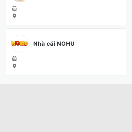
Nhà cái NOHU