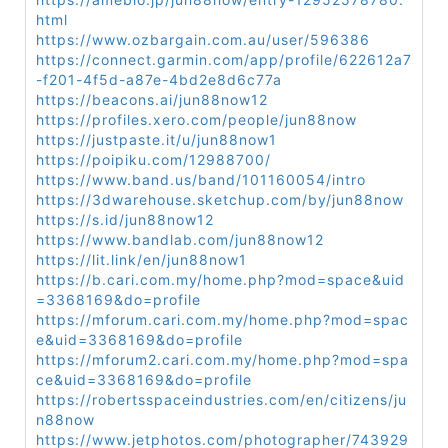
html
https://www.ozbargain.com.au/user/596386
https://connect.garmin.com/app/profile/622612a7
-f201-4f5d-a87e-4bd2e8d6c77a
https://beacons.ai/jun88now12
https://profiles.xero.com/people/jun88now
https://justpaste.it/u/jun88now1
https://poipiku.com/12988700/
https://www.band.us/band/101160054/intro
https://3dwarehouse.sketchup.com/by/jun88now
https://s.id/jun88now12
https://www.bandlab.com/jun88now12
https://lit.link/en/jun88now1
https://b.cari.com.my/home.php?mod=space&uid
=3368169&do=profile
https://mforum.cari.com.my/home.php?mod=spac
e&uid=3368169&do=profile
https://mforum2.cari.com.my/home.php?mod=spa
ce&uid=3368169&do=profile
https://robertsspaceindustries.com/en/citizens/ju
n88now
https://www.jetphotos.com/photographer/743929