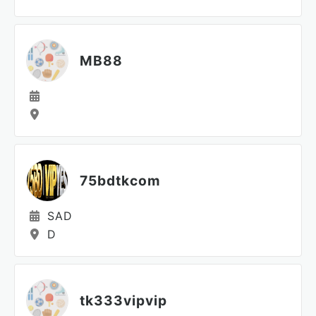
MB88
75bdtkcom
SAD
D
tk333vipvip