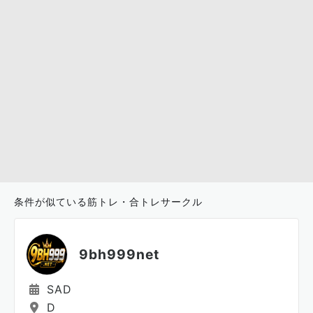
条件が似ている筋トレ・合トレサークル
9bh999net
SAD
D