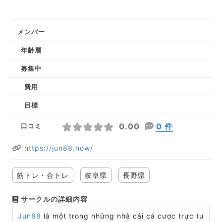
メンバー
年齢層
募集中
費用
目標
0.00
0 件
口コミ
https://jun88.now/
筋トレ・合トレ
岐阜県
長野県
サークルの詳細内容
Jun88
là một trong những nhà cái cá cược trực tu