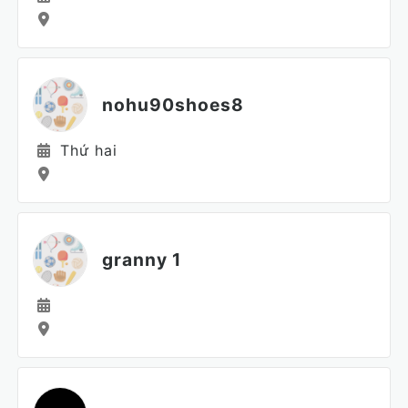
nohu90shoes8
Thứ hai
granny 1