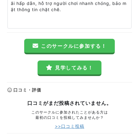
ãi hấp dẫn, hỗ trợ người chơi nhanh chóng, bảo m
ật thông tin chặt chẽ.
このサークルに参加する！
見学してみる！
口コミ・評価
口コミがまだ投稿されていません。
このサークルに参加されたことがある方は
最初の口コミを投稿してみませんか？
>>口コミ投稿