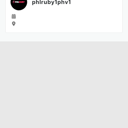
phlruby1phv1