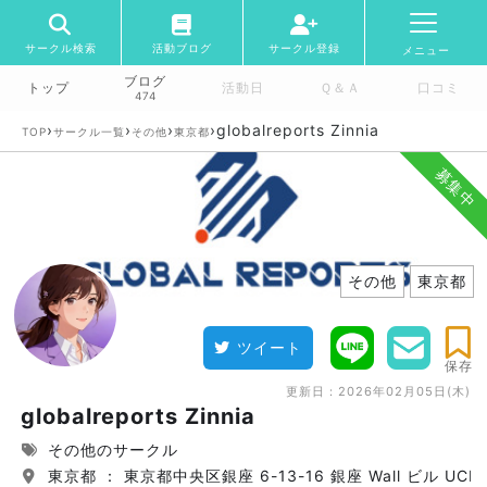
サークル検索
活動ブログ
サークル登録
メニュー
ブログ
トップ
活動日
Ｑ＆Ａ
口コミ
474
›
›
›
›
globalreports Zinnia
TOP
サークル一覧
その他
東京都
募集中
その他
東京都
ツイート
保存
更新日：
2026年02月05日(木)
globalreports Zinnia
その他のサークル
東京都 ： 東京都中央区銀座 6-13-16 銀座 Wall ビル UCF