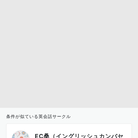
条件が似ている英会話サークル
EC桑（イングリッシュカンバセ