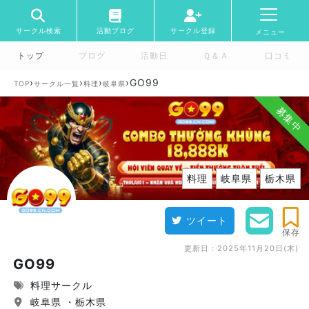
サークル検索
活動ブログ
サークル登録
メニュー
トップ
ブログ
活動日
Ｑ＆Ａ
口コミ
›
›
›
›
GO99
TOP
サークル一覧
料理
岐阜県
募集中
料理
岐阜県
栃木県
ツイート
保存
更新日：
2025年11月20日(木)
GO99
料理サークル
岐阜県 ・栃木県