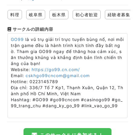
料理
岐阜県
栃木県
初心者歓迎
経験者募集
サークルの詳細内容
GO99
là vũ trụ giải trí trực tuyến bùng nổ, nơi mỗi
trận game đều là hành trình kịch tính đầy bất ng
ờ. Tham gia GO99 ngay để thăng hoa cảm xúc, s
ăn thưởng khủng và khẳng định bản lĩnh chiến th
ắng của bạn!
Website:
https://go99.cn.com/
Email:
cskhgo99cncom@gmail.com
Hotline: 0223145789
Địa chỉ: 336/7 Tổ 7 Kp1, Thạnh Xuân, Quận 12, Th
ành phố Hồ Chí Minh, Việt Nam
Hashtag: #GO99 #go99cncom #casinogo99 #go_
99_trang_chu #dang_ky_go_99 #link_vao_go_99