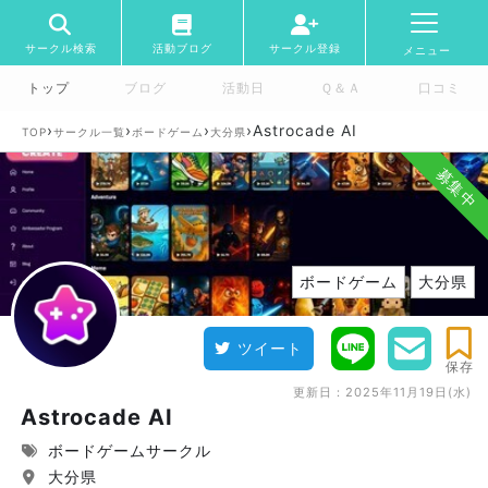
サークル検索
活動ブログ
サークル登録
メニュー
トップ
ブログ
活動日
Ｑ＆Ａ
口コミ
›
›
›
›
Astrocade AI
TOP
サークル一覧
ボードゲーム
大分県
募集中
ボードゲーム
大分県
ツイート
保存
更新日：
2025年11月19日(水)
Astrocade AI
ボードゲームサークル
大分県