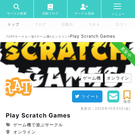
サークル検索
活動ブログ
サークル登録
メニュー
トップ
ブログ
活動日
Ｑ＆Ａ
口コミ
›
›
›
›
Play Scratch Games
TOP
サークル一覧
ゲーム機
オンライン
募集中
ゲーム機
オンライン
ツイート
保存
更新日：
2025年10月31日(金)
Play Scratch Games
ゲーム機で遊ぶサークル
オンライン