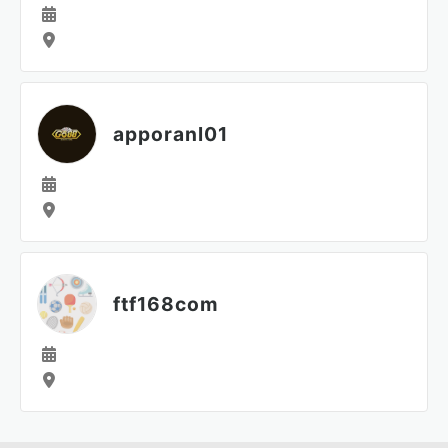
apporanl01
ftf168com