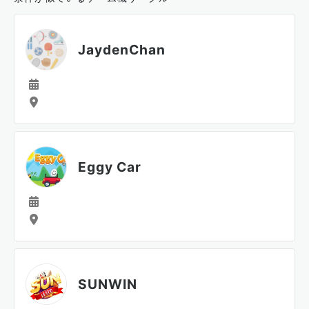
JaydenChan
Eggy Car
SUNWIN