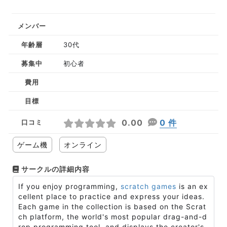
メンバー
年齢層
30代
募集中
初心者
費用
目標
0.00
0 件
口コミ
ゲーム機
オンライン
サークルの詳細内容
If you enjoy programming,
scratch games
is an ex
cellent place to practice and express your ideas.
Each game in the collection is based on the Scrat
ch platform, the world's most popular drag-and-d
rop programming tool, and displays the creator's